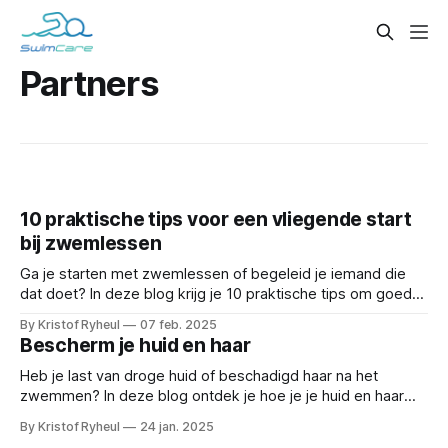
Partners
10 praktische tips voor een vliegende start
bij zwemlessen
Ga je starten met zwemlessen of begeleid je iemand die
dat doet? In deze blog krijg je 10 praktische tips om goed
voorbereid aan de slag te gaan — van materiaalkeuze tot
By Kristof Ryheul
07 feb. 2025
mindset en routine.
Bescherm je huid en haar
Heb je last van droge huid of beschadigd haar na het
zwemmen? In deze blog ontdek je hoe je je huid en haar
goed verzorgt, welke producten echt helpen en wat je best
By Kristof Ryheul
24 jan. 2025
vermijdt na een zwemsessie.