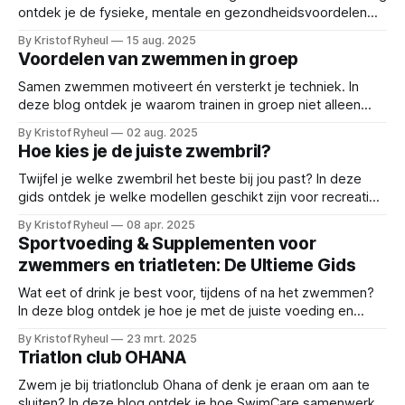
ontdek je de fysieke, mentale en gezondheidsvoordelen
van zwemmen — en waarom het een ideale sport is voor
By Kristof Ryheul
15 aug. 2025
jong en oud, ongeacht niveau of conditie.
Voordelen van zwemmen in groep
Samen zwemmen motiveert én versterkt je techniek. In
deze blog ontdek je waarom trainen in groep niet alleen
leuker is, maar ook leidt tot meer vooruitgang, structuur en
By Kristof Ryheul
02 aug. 2025
zwemplezier.
Hoe kies je de juiste zwembril?
Twijfel je welke zwembril het beste bij jou past? In deze
gids ontdek je welke modellen geschikt zijn voor recreatief
zwemmen, training of open water. Inclusief tips en een
By Kristof Ryheul
08 apr. 2025
handig overzicht van onze favoriete zwembrillen.
Sportvoeding & Supplementen voor
zwemmers en triatleten: De Ultieme Gids
Wat eet of drink je best voor, tijdens of na het zwemmen?
In deze blog ontdek je hoe je met de juiste voeding en
hydratatie meer uit je zwemsessie haalt. Inclusief tips voor
By Kristof Ryheul
23 mrt. 2025
timing, herstel en veelgemaakte fouten.
Triatlon club OHANA
Zwem je bij triatlonclub Ohana of denk je eraan om aan te
sluiten? In deze blog ontdek je hoe SwimCare samenwerkt