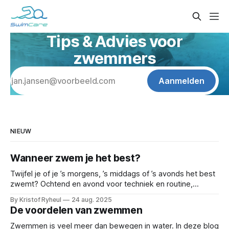
Tips & Advies voor
zwemmers
Aanmelden
NIEUW
Wanneer zwem je het best?
Twijfel je of je ’s morgens, ’s middags of ’s avonds het best
zwemt? Ochtend en avond voor techniek en routine,
middag voor duur en herstel, late namiddag/vooravond
By Kristof Ryheul
24 aug. 2025
voor snelheid en power. In dit artikel help ik je kiezen wat
De voordelen van zwemmen
voor jou werkt - met voorbeeldschema’s en praktische tips.
Zwemmen is veel meer dan bewegen in water. In deze blog