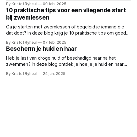
als coach en zijn missie om zwemmers te helpen groeien in
By Kristof Ryheul
09 feb. 2025
én rond het water.
10 praktische tips voor een vliegende start
bij zwemlessen
Ga je starten met zwemlessen of begeleid je iemand die
dat doet? In deze blog krijg je 10 praktische tips om goed
voorbereid aan de slag te gaan — van materiaalkeuze tot
By Kristof Ryheul
07 feb. 2025
mindset en routine.
Bescherm je huid en haar
Heb je last van droge huid of beschadigd haar na het
zwemmen? In deze blog ontdek je hoe je je huid en haar
goed verzorgt, welke producten echt helpen en wat je best
By Kristof Ryheul
24 jan. 2025
vermijdt na een zwemsessie.