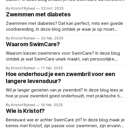
met de club om leden te ondersteunen met
By Kristof Ryheul
02 mrt. 2025
techniektraining, testmomenten en persoonlijk advies.
Zwemmen met diabetes
Zwemmen met diabetes? Dat kan perfect, mits een goede
voorbereiding. In deze blog ontdek je waar je op moet
letten voor, tijdens en na het zwemmen, met tips over
By Kristof Ryheul
20 feb. 2025
veiligheid, voeding en bloedsuikerbeheer.
Waarom SwimCare?
Waarom kiezen zwemmers voor SwimCare? In deze blog
ontdek je wat SwimCare uniek maakt, van persoonlijke
aanpak en technische begeleiding tot innovatie en passie
By Kristof Ryheul
17 feb. 2025
voor zwemmen op elk niveau.
Hoe onderhoud je een zwembril voor een
langere levensduur?
Wil je langer genieten van je zwembril? In deze blog lees je
hoe je jouw zwembril goed onderhoudt, met praktische tips
voor gebruik, reiniging en het voorkomen van beschadiging
By Kristof Ryheul
16 feb. 2025
of condensvorming.
Wie is Kristof?
Benieuwd wie er achter SwimCare zit? In deze blog maak je
kennis met Kristof, zijn passie voor zwemmen, zijn ervaring