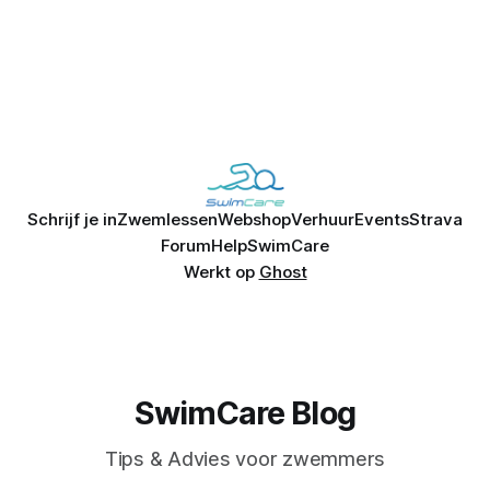
Schrijf je in
Zwemlessen
Webshop
Verhuur
Events
Strava
Forum
Help
SwimCare
Werkt op
Ghost
SwimCare Blog
Tips & Advies voor zwemmers